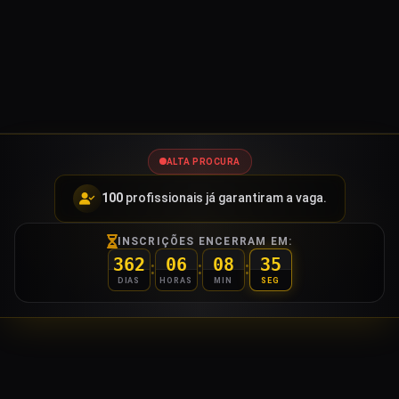
ALTA PROCURA
100
profissionais já garantiram a vaga.
INSCRIÇÕES ENCERRAM EM:
362
06
08
34
:
:
:
DIAS
HORAS
MIN
SEG