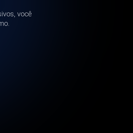
sivos, você
mo.