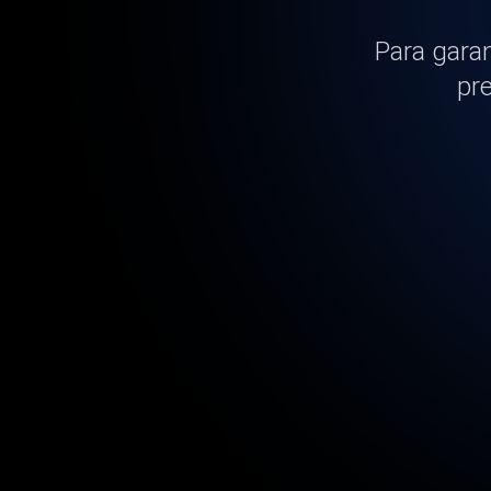
Para garan
pr