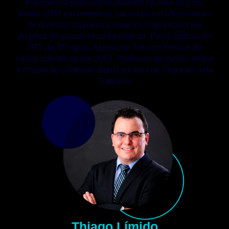
experiência profissional atuando na área de EHS
desde 2003 em empresas nacionais e multinacionais
de diversos segmentos onde foi responsável por
projetos de grande reconhecimento. Perito judicial do
TRT da 3ª região, Assistente Técnico Pericial de
vários clientes desde 2007. Professor de cursos online
e criador de conteúdo digital na área de Segurança do
Trabalho.
Thiago Límido