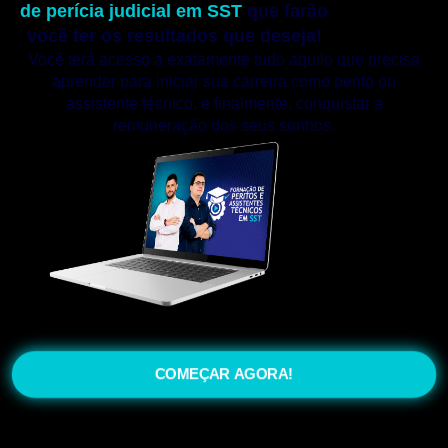
de perícia judicial em SST
que farão
você ter os resultados que deseja!
Você terá acesso a exatamente tudo aquilo que precisa
aprender para iniciar sua carreira como perito ou
assistente técnico, e finalmente, conquistar a
remuneração dos seus sonhos.
COMEÇAR AGORA!