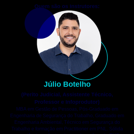
Quem são os Instrutores:
Júlio Botelho
(Perito Judicial, Assistente Técnico,
Professor e Infoprodutor)
MBA em Gestão de Pessoas, Pós-Graduado em
Engenharia de Segurança do Trabalho, Graduado em
Engenharia Ambiental, Técnico em Segurança do
Trabalho e formação em Practitioner em PNL. Sólida