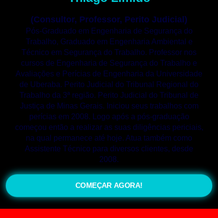
(Consultor, Professor, Perito Judicial)
Pós-Graduado em Engenharia de Segurança do
Trabalho, Graduado em Engenharia Ambiental e
Técnico em Segurança do Trabalho. Professor nos
cursos de Engenharia de Segurança do Trabalho e
Avaliações e Perícias de Engenharia da Universidade
de Uberaba. Perito Judicial do Tribunal Regional do
Trabalho da 3ª região. Perito Judicial do Tribunal de
Justiça de Minas Gerais. Iniciou seus trabalhos com
perícias em 2008. Logo após a pós-graduação
começou então a realizar as suas diligências periciais,
na qual permanece até hoje. Atua também como
Assistente Técnico para diversos clientes, desde
2008.
COMEÇAR AGORA!